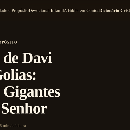
dade e Propósito
Devocional Infantil
A Bíblia em Contos
Dicionário Cris
OPÓSITO
 de Davi
olias:
 Gigantes
 Senhor
6 min de leitura