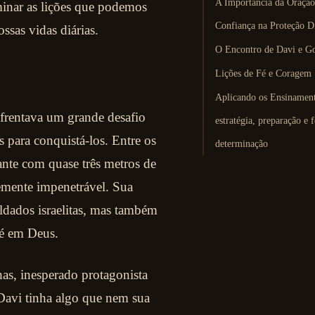
A Importância da Oração
aminar as lições que podemos
Confiança na Proteção D
ssas vidas diárias.
O Encontro de Davi e Go
Lições de Fé e Coragem
Aplicando os Ensinamen
frentava um grande desafio
estratégia, preparação e f
s para conquistá-los. Entre os
determinação
ante com quase três metros de
temente impenetrável. Sua
ldados israelitas, mas também
fé em Deus.
has, inesperado protagonista
, Davi tinha algo que nem sua