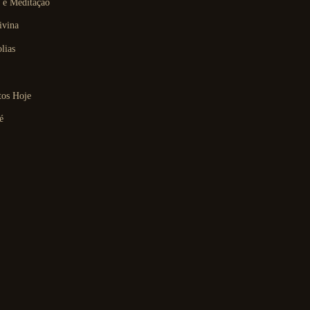
 e Meditação
ivina
lias
tos Hoje
é