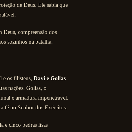
roteção de Deus. Ele sabia que
alável.
 em Deus, compreensão dos
mos sozinhos na batalha.
 e os filisteus,
Davi e Golias
uas nações. Golias, o
omunal e armadura impenetrável.
ua fé no Senhor dos Exércitos.
 e cinco pedras lisas