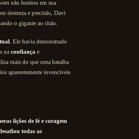
ovem não hesitou em sua
om destreza e precisão, Davi
bando o gigante ao chão.
itual
. Ele havia demonstrado
as na
confiança
e
liza mais do que uma batalha
fios aparentemente invencíveis
eras lições de fé e coragem
desafiou todas as