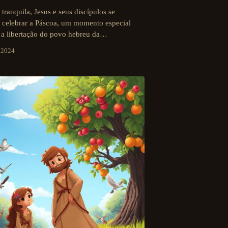
tranquila, Jesus e seus discípulos se
 celebrar a Páscoa, um momento especial
 a libertação do povo hebreu da…
e 2024