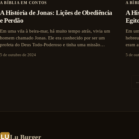
A BÍBLIA EM CONTOS
A BÍB
A História de Jonas: Lições de Obediência
A Hi
e Perdão
Egit
Em uma vila à beira-mar, há muito tempo atrás, vivia um
Em um 
homem chamado Jonas. Ele era conhecido por ser um
hebreu
profeta do Deus Todo-Poderoso e tinha uma missão…
eram a
5 de outubro de 2024
5 de ou
←
Lu Burger