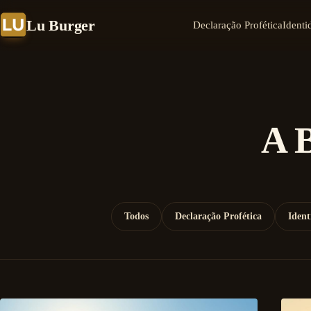
Lu Burger
Declaração Profética
Identi
A B
Todos
Declaração Profética
Ident