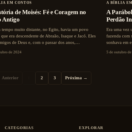
LIA EM CONTOS
A BÍBLIA E
stória de Moisés: Fé e Coragem no
A Parábol
o Antigo
Perdão In
tempo muito distante, no Egito, havia um povo
Era uma vez 
 que era descendente de Abraão, Isaque e Jacó. Eles
fazenda com s
migos de Deus e, com o passar dos anos,…
sonhava em e
tubro de 2024
5 de outubro d
 Anterior
1
2
3
Próxima →
CATEGORIAS
EXPLORAR