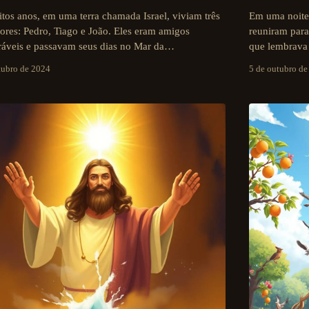
tos anos, em uma terra chamada Israel, viviam três
Em uma noite 
ores: Pedro, Tiago e João. Eles eram amigos
reuniram para
ráveis e passavam seus dias no Mar da…
que lembrava
tubro de 2024
5 de outubro d