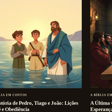
LIA EM CONTOS
A BÍBLIA E
stória de Pedro, Tiago e João: Lições
A Última C
é e Obediência
Esperança