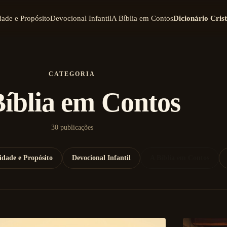
dade e Propósito
Devocional Infantil
A Bíblia em Contos
Dicionário Cris
CATEGORIA
íblia em Contos
30 publicações
idade e Propósito
Devocional Infantil
A Bíblia em Contos