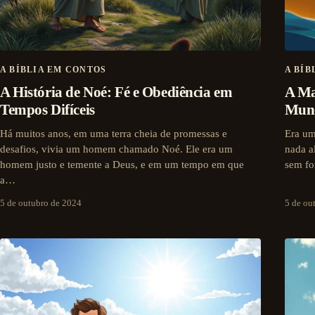
A BÍBLIA EM CONTOS
A BÍB
A História de Noé: Fé e Obediência em
A Ma
Tempos Difíceis
Mun
Há muitos anos, em uma terra cheia de promessas e
Era um
desafios, vivia um homem chamado Noé. Ele era um
nada a
homem justo e temente a Deus, e em um tempo em que
sem fo
a…
5 de outubro de 2024
5 de ou