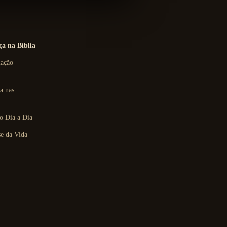
a na Bíblia
lação
a nas
o Dia a Dia
e da Vida