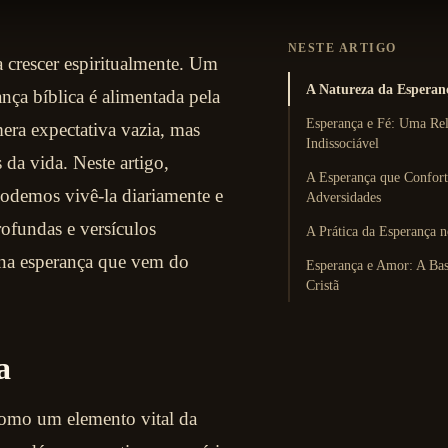
NESTE ARTIGO
a crescer espiritualmente. Um
A Natureza da Esperanç
ança bíblica é alimentada pela
Esperança e Fé: Uma Re
ra expectativa vazia, mas
Indissociável
da vida. Neste artigo,
A Esperança que Confort
podemos vivê-la diariamente e
Adversidades
rofundas e versículos
A Prática da Esperança n
a na esperança que vem do
Esperança e Amor: A Bas
Cristã
a
como um elemento vital da