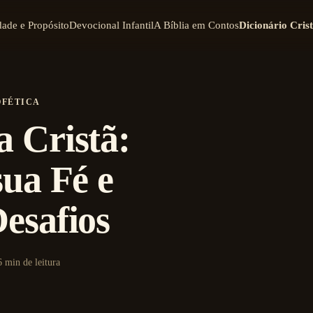
dade e Propósito
Devocional Infantil
A Bíblia em Contos
Dicionário Cris
OFÉTICA
 Cristã:
sua Fé e
esafios
6 min de leitura