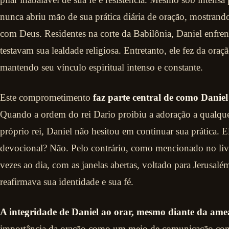
nunca abriu mão de sua prática diária de oração, mostran
com Deus. Residentes na corte da Babilônia, Daniel enfren
testavam sua lealdade religiosa. Entretanto, ele fez da oraç
mantendo seu vínculo espiritual intenso e constante.
Este comprometimento
faz parte central de como Daniel
Quando a ordem do rei Dario proibiu a adoração a qualq
próprio rei, Daniel não hesitou em continuar sua prática. El
devocional? Não. Pelo contrário, como mencionado no livro
vezes ao dia, com as janelas abertas, voltado para Jerusal
reafirmava sua identidade e sua fé.
A integridade de Daniel ao orar, mesmo diante da ame
importância da oração como um meio de comunicação com