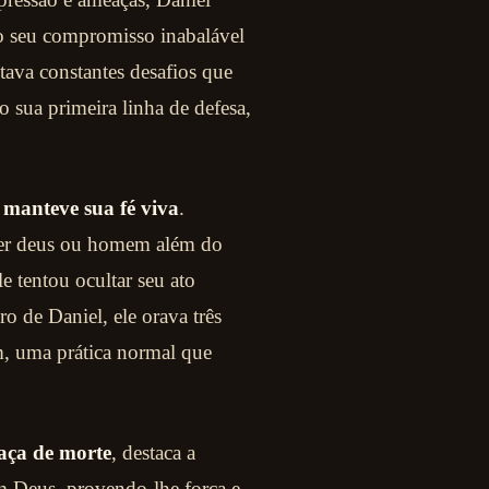
do seu compromisso inabalável
tava constantes desafios que
ão sua primeira linha de defesa,
 manteve sua fé viva
.
uer deus ou homem além do
e tentou ocultar seu ato
 de Daniel, ele orava três
ém, uma prática normal que
aça de morte
, destaca a
 Deus, provendo-lhe força e