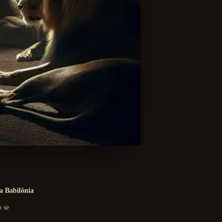
a Babilônia
 se