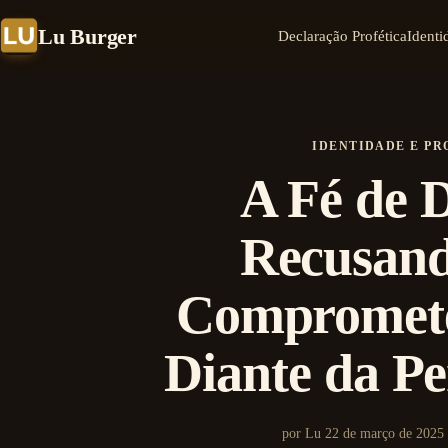
Lu Burger
Declaração Profética
Identi
IDENTIDADE E PR
A Fé de D
Recusand
Compromete
Diante da Pe
por Lu
22 de março de 2025