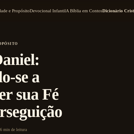
dade e Propósito
Devocional Infantil
A Bíblia em Contos
Dicionário Cris
OPÓSITO
aniel:
o-se a
r sua Fé
rseguição
6 min de leitura