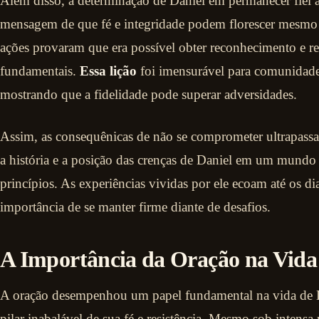
Além disso, a determinação de Daniel em permanecer fiel
mensagem de que fé e integridade podem florescer mesmo 
ações provaram que era possível obter reconhecimento e re
fundamentais.
Essa lição
foi imensurável para comunidades
mostrando que a fidelidade pode superar adversidades.
Assim, as consequênicas de não se comprometer ultrapassar
a história e a posição das crenças de Daniel em um mundo 
princípios. As experiências vividas por ele ecoam até os dia
importância de se manter firme diante de desafios.
A Importância da Oração na Vida
A oração desempenhou um papel fundamental na vida de 
pilar inabalável de sua fé e resistência. Mesmo sob intensa