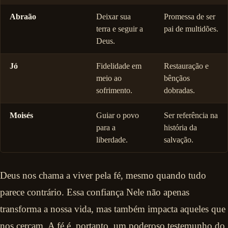
Abraão
Deixar sua
Promessa de ser
terra e seguir a
pai de multidões.
Deus.
Jó
Fidelidade em
Restauração e
meio ao
bênçãos
sofrimento.
dobradas.
Moisés
Guiar o povo
Ser referência na
para a
história da
liberdade.
salvação.
Deus nos chama a viver pela fé, mesmo quando tudo
parece contrário. Essa confiança Nele não apenas
transforma a nossa vida, mas também impacta aqueles que
nos cercam. A fé é, portanto, um poderoso testemunho do