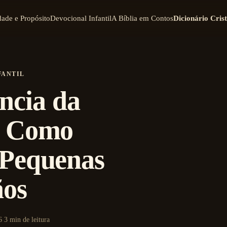
dade e Propósito
Devocional Infantil
A Bíblia em Contos
Dicionário Cris
FANTIL
ncia da
: Como
 Pequenas
ãos
6
3 min de leitura