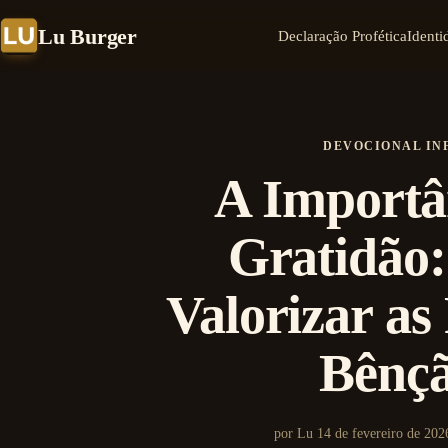
Lu Burger
Declaração Profética
Identi
DEVOCIONAL IN
A Importâ
Gratidão
Valorizar as
Bênç
por Lu
14 de fevereiro de 202