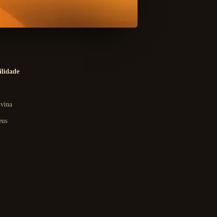
lidade
ivina
eus