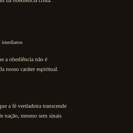
is da obediência cristã:
 imediatos
e a obediência não é
 nosso caráter espiritual.
e a fé verdadeira transcende
nde nação, mesmo sem sinais