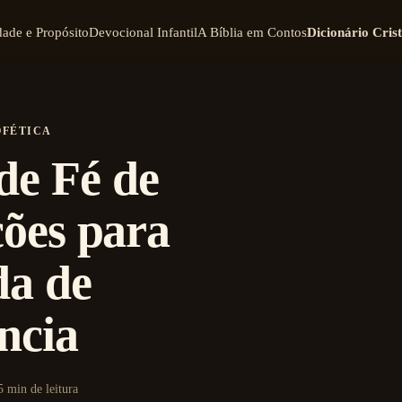
dade e Propósito
Devocional Infantil
A Bíblia em Contos
Dicionário Cris
OFÉTICA
de Fé de
ões para
da de
ncia
5 min de leitura